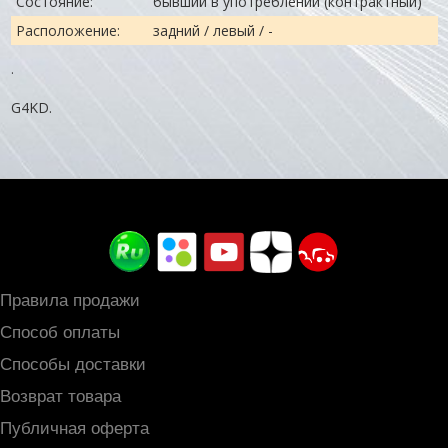
Состояние:
бывший в употреблении (контрактный)
Расположение:
задний / левый / -
.
G4KD.
Правила продажи
Способ оплаты
Способы доставки
Возврат товара
Публичная оферта